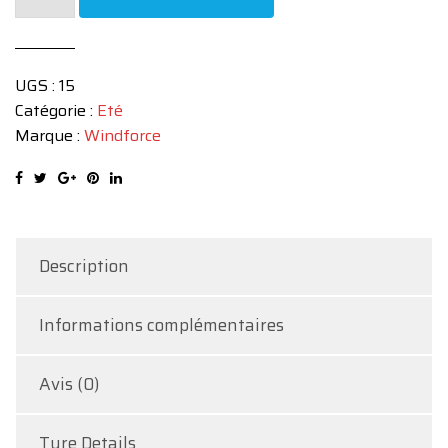
de
WINDFORCE
215/60/R17
UGS :
15
XL
Catégorie :
Eté
100V
Marque :
Windforce
CATCHFORS
Description
Informations complémentaires
Avis (0)
Tyre Details