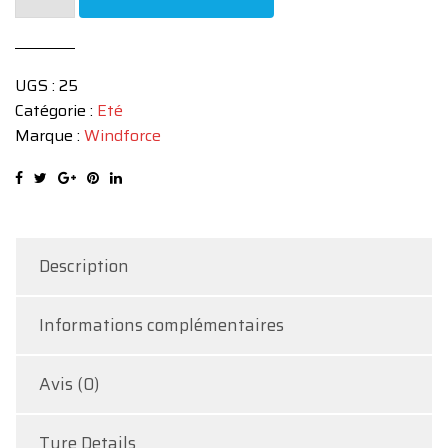
de
WINDFORCE
175/50/R15
UGS :
25
75H
Catégorie :
Eté
CATCHFORS
Marque :
Windforce
Description
Informations complémentaires
Avis (0)
Tyre Details