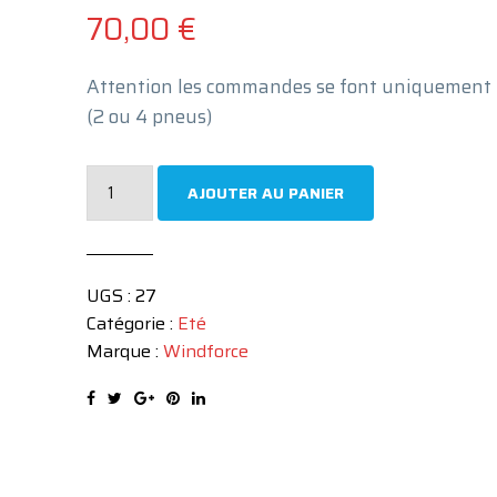
70,00
€
Attention les commandes se font uniquement 
(2 ou 4 pneus)
quantité
AJOUTER AU PANIER
de
WINDFORCE
165/70/R14
UGS :
27
XL
Catégorie :
Eté
85T
Marque :
Windforce
CATCHFORS
H/P