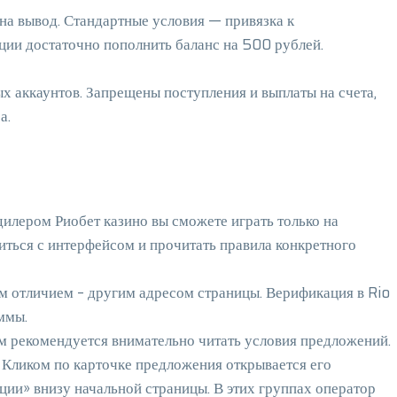
на вывод. Стандартные условия — привязка к
ции достаточно пополнить баланс на 500 рублей.
х аккаунтов. Запрещены поступления и выплаты на счета,
а.
 дилером Риобет казино вы сможете играть только на
миться с интерфейсом и прочитать правила конкретного
м отличием – другим адресом страницы. Верификация в Rio
ммы.
м рекомендуется внимательно читать условия предложений.
. Кликом по карточке предложения открывается его
ции» внизу начальной страницы. В этих группах оператор