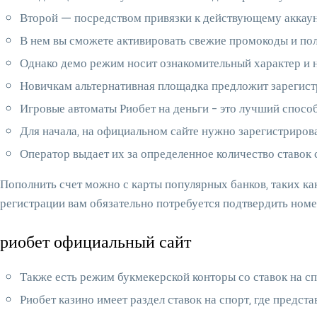
Второй — посредством привязки к действующему аккаун
В нем вы сможете активировать свежие промокоды и пол
Однако демо режим носит ознакомительный характер и 
Новичкам альтернативная площадка предложит зарегистр
Игровые автоматы Риобет на деньги – это лучший спосо
Для начала, на официальном сайте нужно зарегистрирова
Оператор выдает их за определенное количество ставок 
Пополнить счет можно с карты популярных банков, таких ка
регистрации вам обязательно потребуется подтвердить номер
риобет официальный сайт
Также есть режим букмекерской конторы со ставок на сп
Риобет казино имеет раздел ставок на спорт, где предст