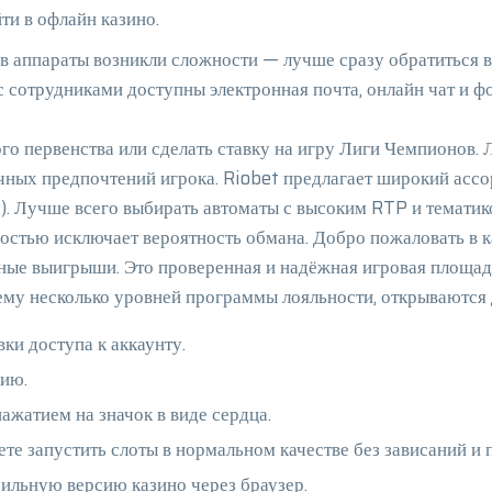
ти в офлайн казино.
 в аппараты возникли сложности — лучше сразу обратиться 
 сотрудниками доступны электронная почта, онлайн чат и фо
го первенства или сделать ставку на игру Лиги Чемпионов.
ичных предпочтений игрока. Riobet предлагает широкий ассо
 Лучше всего выбирать автоматы с высоким RTP и тематикой
ностью исключает вероятность обмана. Добро пожаловать в к
дные выигрыши. Это проверенная и надёжная игровая площадк
му несколько уровней программы лояльности, открываются
ки доступа к аккаунту.
цию.
жатием на значок в виде сердца.
те запустить слоты в нормальном качестве без зависаний и 
ильную версию казино через браузер.