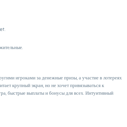
et.
ожительные.
ругими игроками за денежные призы, а участие в лотереях
итает крупный экран, но не хочет привязываться к
гра, быстрые выплаты и бонусы для всех. Интуитивный