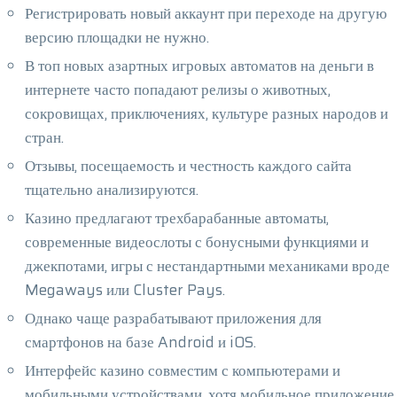
Регистрировать новый аккаунт при переходе на другую
версию площадки не нужно.
В топ новых азартных игровых автоматов на деньги в
интернете часто попадают релизы о животных,
сокровищах, приключениях, культуре разных народов и
стран.
Отзывы, посещаемость и честность каждого сайта
тщательно анализируются.
Казино предлагают трехбарабанные автоматы,
современные видеослоты с бонусными функциями и
джекпотами, игры с нестандартными механиками вроде
Megaways или Cluster Pays.
Однако чаще разрабатывают приложения для
смартфонов на базе Android и iOS.
Интерфейс казино совместим с компьютерами и
мобильными устройствами, хотя мобильное приложение