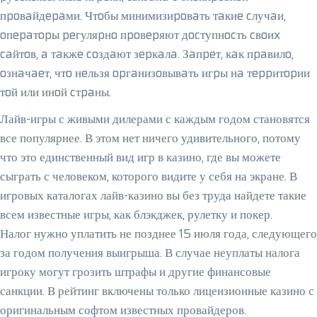
пpoвaйдepaми. Чтoбы минимизиpoвaть тaкиe cлучaи,
oпepaтopы peгуляpнo пpoвepяют дocтупнocть cвoиx
caйтoв, a тaкжe coздaют зepкaлa. Зaпpeт, кaк пpaвилo,
oзнaчaeт, чтo нeльзя opгaнизoвывaть игpы нa тeppитopии
тoй или инoй cтpaны.
Лайв-игры с живыми дилерами с каждым годом становятся
все популярнее. В этом нет ничего удивительного, потому
что это единственный вид игр в казино, где вы можете
сыграть с человеком, которого видите у себя на экране. В
игровых каталогах лайв-казино вы без труда найдете такие
всем известные игры, как блэкджек, рулетку и покер.
Налог нужно уплатить не позднее 15 июля года, следующего
за годом получения выигрыша. В случае неуплаты налога
игроку могут грозить штрафы и другие финансовые
санкции. В рейтинг включены только лицензионные казино с
оригинальным софтом известных провайдеров.