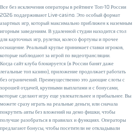
Все без исключения операторы в рейтинге Топ-10 России
2026 поддерживают Live-casino. Это особый формат
азартных игр, который максимально приближен к наземным
игорным заведениям. В удаленной студии находится стол
для карточных игр, рулетки, колесо фортуны и прочее
оснащение. Реальный крупье принимает ставки игроков,
которые наблюдают за игрой по видеотрансляции.
Когда сайт клуба блокируется (в России банят даже
легальные топ казино), приложение продолжает работать
без ограничений. Преимущественно это дающие слоты с
хорошей отдачей, крупными выплатами и с бонусами,
которые сделают игру еще увлекательнее и прибыльнее. Вы
можете сразу играть на реальные деньги, или сначала
покрутить авты без вложений на демо фишки, чтобы
получше разобраться в правилах и функциях. Операторы
предлагают бонусы, чтобы посетители не откладывали