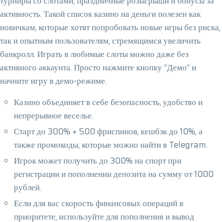
турниры со слотами, праздничные розыгрыши и бонусы за
активность. Такой список казино на деньги полезен как
новичкам, которые хотят попробовать новые игры без риска,
так и опытным пользователям, стремящимся увеличить
банкролл. Играть в любимые слоты можно даже без
активного аккаунта. Просто нажмите кнопку “Демо” и
начните игру в демо-режиме.
Казино объединяет в себе безопасность, удобство и
непрерывное веселье.
Старт до 300% + 500 фриспинов, кешбэк до 10%, а
также промокоды, которые можно найти в Telegram.
Игрок может получить до 300% на спорт при
регистрации и пополнении депозита на сумму от 1000
рублей.
Если для вас скорость финансовых операций в
приоритете, используйте для пополнения и вывод