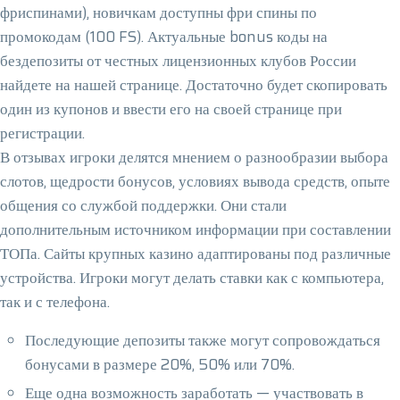
фриспинами), новичкам доступны фри спины по
промокодам (100 FS). Актуальные bonus коды на
бездепозиты от честных лицензионных клубов России
найдете на нашей странице. Достаточно будет скопировать
один из купонов и ввести его на своей странице при
регистрации.
В отзывах игроки делятся мнением о разнообразии выбора
слотов, щедрости бонусов, условиях вывода средств, опыте
общения со службой поддержки. Они стали
дополнительным источником информации при составлении
ТОПа. Сайты крупных казино адаптированы под различные
устройства. Игроки могут делать ставки как с компьютера,
так и с телефона.
Последующие депозиты также могут сопровождаться
бонусами в размере 20%, 50% или 70%.
Еще одна возможность заработать — участвовать в