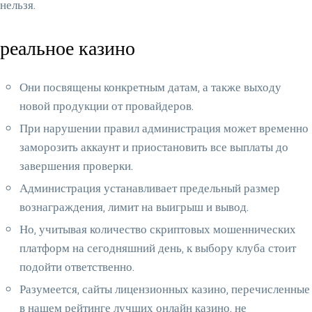
нельзя.
реальное казино
Они посвящены конкретным датам, а также выходу
новой продукции от провайдеров.
При нарушении правил администрация может временно
заморозить аккаунт и приостановить все выплаты до
завершения проверки.
Администрация устанавливает предельный размер
вознаграждения, лимит на выигрыш и вывод.
Но, учитывая количество скриптовых мошеннических
платформ на сегодняшний день, к выбору клуба стоит
подойти ответственно.
Разумеется, сайты лицензионных казино, перечисленные
в нашем рейтинге лучших онлайн казино, не