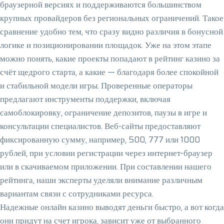
браузерной версиях и поддерживаются большинством
крупных провайдеров без региональных ограничений. Такое
сравнение удобно тем, что сразу видно различия в бонусной
логике и позиционировании площадок. Уже на этом этапе
можно понять, какие проекты попадают в рейтинг казино за
счёт щедрого старта, а какие — благодаря более спокойной
и стабильной модели игры. Проверенные операторы
предлагают инструменты поддержки, включая
самоблокировку, ограничение депозитов, паузы в игре и
консультации специалистов. Веб-сайты предоставляют
фиксированную сумму, например, 500, 777 или 1000
рублей, при условии регистрации через интернет-браузер
или в скачиваемом приложении. При составлении нашего
рейтинга, наши эксперты уделяли внимание различным
вариантам связи с сотрудниками ресурса.
Надежные онлайн казино выводят деньги быстро, а вот когда
они придут на счет игрока, зависит уже от выбранного