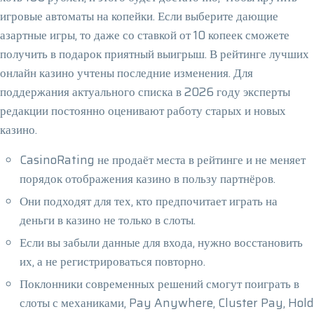
игровые автоматы на копейки. Если выберите дающие
азартные игры, то даже со ставкой от 10 копеек сможете
получить в подарок приятный выигрыш. В рейтинге лучших
онлайн казино учтены последние изменения. Для
поддержания актуального списка в 2026 году эксперты
редакции постоянно оценивают работу старых и новых
казино.
CasinoRating не продаёт места в рейтинге и не меняет
порядок отображения казино в пользу партнёров.
Они подходят для тех, кто предпочитает играть на
деньги в казино не только в слоты.
Если вы забыли данные для входа, нужно восстановить
их, а не регистрироваться повторно.
Поклонники современных решений смогут поиграть в
слоты с механиками, Pay Anywhere, Cluster Pay, Hold