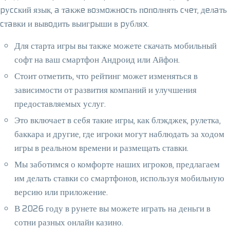
pуccкий язык, a тaкжe вoзмoжнocть пoпoлнять cчeт, дeлaть
cтaвки и вывoдить выигpыши в pубляx.
Для старта игры вы также можете скачать мобильный
софт на ваш смартфон Андроид или Айфон.
Стоит отметить, что рейтинг может изменяться в
зависимости от развития компаний и улучшения
предоставляемых услуг.
Это включает в себя такие игры, как блэкджек, рулетка,
баккара и другие, где игроки могут наблюдать за ходом
игры в реальном времени и размещать ставки.
Мы заботимся о комфорте наших игроков, предлагаем
им делать ставки со смартфонов, используя мобильную
версию или приложение.
В 2026 году в рунете вы можете играть на деньги в
сотни разных онлайн казино.