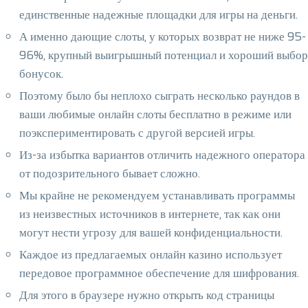
единственные надежные площадки для игры на деньги.
А именно дающие слоты, у которых возврат не ниже 95-
96%, крупный выигрышный потенциал и хороший выбор
бонусок.
Поэтому было бы неплохо сыграть несколько раундов в
ваши любимые онлайн слоты бесплатно в режиме или
поэкспериментировать с другой версией игры.
Из-за избытка вариантов отличить надежного оператора
от подозрительного бывает сложно.
Мы крайне не рекомендуем устанавливать программы
из неизвестных источников в интернете, так как они
могут нести угрозу для вашей конфиденциальности.
Каждое из предлагаемых онлайн казино использует
передовое программное обеспечение для шифрования.
Для этого в браузере нужно открыть код страницы