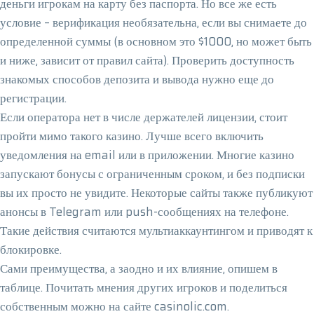
деньги игрокам на карту без паспорта. Но все же есть
условие – верификация необязательна, если вы снимаете до
определенной суммы (в основном это $1000, но может быть
и ниже, зависит от правил сайта). Проверить доступность
знакомых способов депозита и вывода нужно еще до
регистрации.
Если оператора нет в числе держателей лицензии, стоит
пройти мимо такого казино. Лучше всего включить
уведомления на email или в приложении. Многие казино
запускают бонусы с ограниченным сроком, и без подписки
вы их просто не увидите. Некоторые сайты также публикуют
анонсы в Telegram или push-сообщениях на телефоне.
Такие действия считаются мультиаккаунтингом и приводят к
блокировке.
Сами преимущества, а заодно и их влияние, опишем в
таблице. Почитать мнения других игроков и поделиться
собственным можно на сайте casinolic.com.