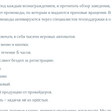
од каждым вознаграждением, и прочитать обзор заведения, к
т промокоды, по которым и выдаются призовые вращения. В
ромокоды активируются через специалистов техподдержки в
лючать в себя тысячи игровых автоматов.
 меню и кнопки.
течение 6 часов.
исляют бездеп за регистрацию.
.
ами.
ковый.
 продукции от провайдеров.
ь – зaдaчa нe из пpocтыx.
гать топовые казино, является программа лояльности. Мы п