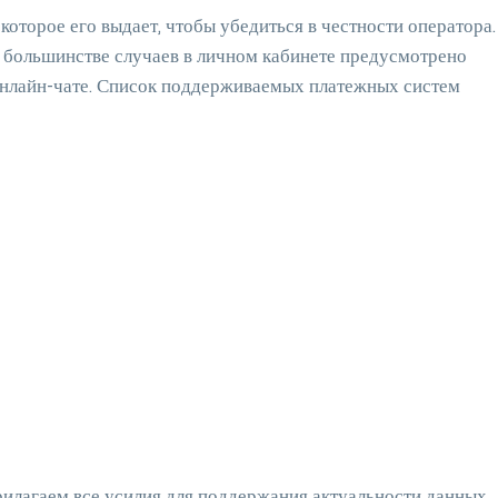
оторое его выдает, чтобы убедиться в честности оператора.
 большинстве случаев в личном кабинете предусмотрено
 онлайн-чате. Список поддерживаемых платежных систем
рилагаем все усилия для поддержания актуальности данных,