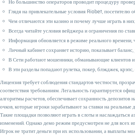
Но большинство операторов проводит процедуру провер
Глядя на привлекательные условия Riobet, посетителю о
Чем отличаются эти казино и почему лучше играть в них,
Всегда читайте условия вейджера и ограничения по став
Информация обновляется в режиме реального времени, 
Личный кабинет сохраняет историю, показывает баланс, 
В Сети работают мошенники, обманывающие клиентов 
В эти разделы попадают рулетка, покер, блэкджек, крэпс, с
Лицензия требует соблюдения стандартов честности, прозр
соответствия требованиям. Легальность гарантируется офиц
алгоритмы расчетов, обеспечивает сохранность депозитов н
очков, которые игроки зарабатывают за ставки на реальные д
Такие площадки позволяют играть в слоты и наслаждаться аз
изменений. Однако демо режим предусмотрен не для всех иг
Игрок не тратит деньги при их использовании, а выплаты м