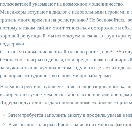
пользователей указывают на возможное мошенничество.
Менеджеры вступают в диалог с недовольными игроками и ст
тратить много времени на регистрацию? Не беспокойтесь, в
поэтому к таким сайтам стоит относиться осторожнее и обяз
хорошей репутацией, мы используем несколько групп крите
поддержки.
С каждым годом список онлайн казино растет, и в 2026 год
безопасность игры на деньги, но и предоставляют обширны
заслужили звание лучших в этом году и что делает их идеа
расширяя сотрудничество с новыми провайдерами.
Надёжный рейтинг публикует только лицензированные казин
выбор часто лучше, чем риск с абсолютно новыми брендами. 
Лидеры индустрии создают полноценные мобильные прилож
Затем требуется заполнить анкету в профиле, указав в н
Выигрышность игры в Риобет зависит от многих факторов