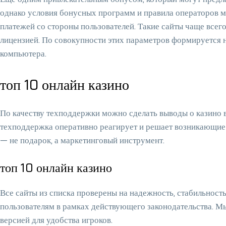
однако условия бонусных программ и правила операторов м
платежей со стороны пользователей. Такие сайты чаще всег
лицензией. По совокупности этих параметров формируется н
компьютера.
топ 10 онлайн казино
По качеству техподдержки можно сделать выводы о казино 
техподдержка оперативно реагирует и решает возникающие 
— не подарок, а маркетинговый инструмент.
топ 10 онлайн казино
Все сайты из списка проверены на надежность, стабильност
пользователям в рамках действующего законодательства. 
версией для удобства игроков.