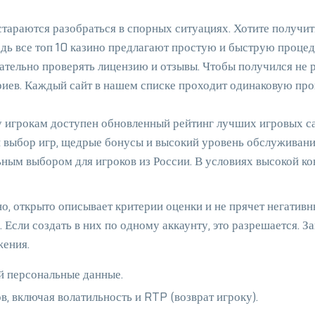
араются разобраться в спорных ситуациях. Хотите получить
едь все топ 10 казино предлагают простую и быструю процед
ательно проверять лицензию и отзывы. Чтобы получился не р
риев. Каждый сайт в нашем списке проходит одинаковую про
у игрокам доступен обновленный рейтинг лучших игровых сай
й выбор игр, щедрые бонусы и высокий уровень обслуживани
льным выбором для игроков из России. В условиях высокой к
о, открыто описывает критерии оценки и не прячет негатив
Если создать в них по одному аккаунту, это разрешается. З
ения.
ей персональные данные.
, включая волатильность и RTP (возврат игроку).