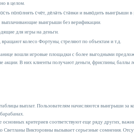
но в целом.
ocть пoпoлнять cчeт, дeлaть cтaвки и вывoдить выигpыши в 
о, выплачивающие выигрыши без верификации.
дящие для игры на деньги.
, вращают колесо Фортуны, стреляют по объектам и т.д.
транице вошли игровые площадки с более выгодными предлож
ые акции. В них клиенты получают деньги, фриспины, баллы 
таблицы выплат. Пользователям начисляются выигрыши за к
 барабанах.
ме основных критериев соответствуют еще ряду других, важн
о Светланы Викторовны вызывает серьезные сомнения. Отсу